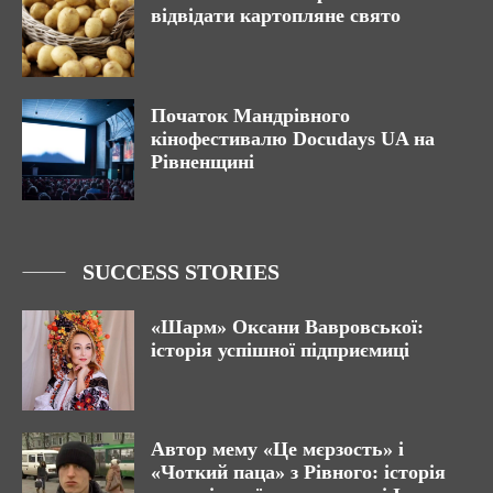
відвідати картопляне свято
Початок Мандрівного
кінофестивалю Docudays UA на
Рівненщині
SUCCESS STORIES
«Шарм» Оксани Вавровської:
історія успішної підприємиці
Автор мему «Це мєрзость» і
«Чоткий паца» з Рівного: історія