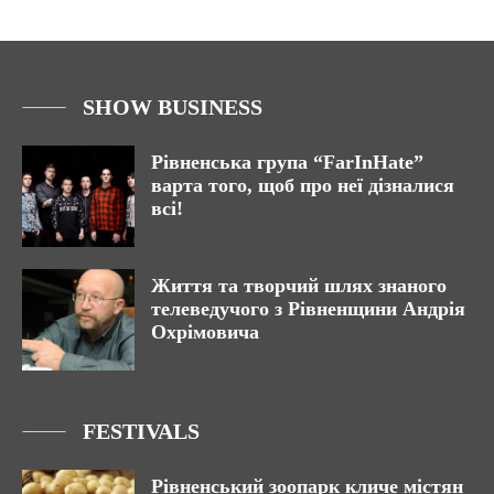
SHOW BUSINESS
Рівненська група “FarInHate”
варта того, щоб про неї дізналися
всі!
Життя та творчий шлях знаного
телеведучого з Рівненщини Андрія
Охрімовича
FESTIVALS
Рівненський зоопарк кличе містян