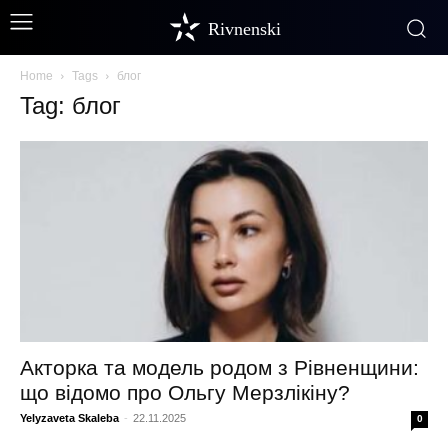
Rivnenski
Home
Tags
блог
Tag: блог
Акторка та модель родом з Рівненщини:
що відомо про Ольгу Мерзлікіну?
Yelyzaveta Skaleba
-
22.11.2025
0