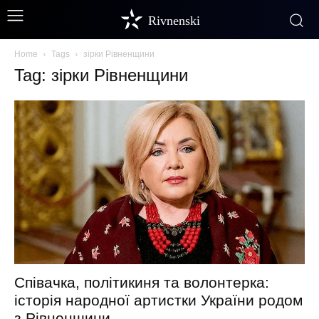
Rivnenski
Home
Tags
зірки Рівненщини
Tag: зірки Рівненщини
Співачка, політикиня та волонтерка:
історія народної артистки України родом
з Рівненщини...