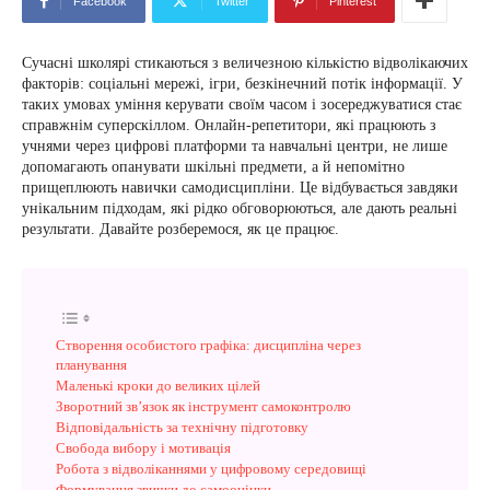
Facebook
Twitter
Pinterest
Сучасні школярі стикаються з величезною кількістю відволікаючих
факторів: соціальні мережі, ігри, безкінечний потік інформації. У
таких умовах уміння керувати своїм часом і зосереджуватися стає
справжнім суперскіллом. Онлайн-репетитори, які працюють з
учнями через цифрові платформи та навчальні центри, не лише
допомагають опанувати шкільні предмети, а й непомітно
прищеплюють навички самодисципліни. Це відбувається завдяки
унікальним підходам, які рідко обговорюються, але дають реальні
результати. Давайте розберемося, як це працює.
Створення особистого графіка: дисципліна через
планування
Маленькі кроки до великих цілей
Зворотний зв’язок як інструмент самоконтролю
Відповідальність за технічну підготовку
Свобода вибору і мотивація
Робота з відволіканнями у цифровому середовищі
Формування звички до самооцінки