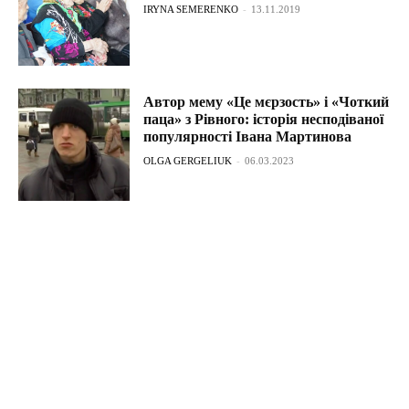
IRYNA SEMERENKO
-
13.11.2019
Автор мему «Це мєрзость» і «Чоткий
паца» з Рівного: історія несподіваної
популярності Івана Мартинова
OLGA GERGELIUK
-
06.03.2023