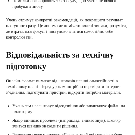
Помилки обговорюються без осуду, щоб учень не боявся
пробувати знову.
Учень отримує конкретні рекомендації, як покращити результат
наступного разу. Це допомагає помічати власні звички, розуміти,
де втрачається фокус, і поступово вчитися самостійно себе
контролювати.
Відповідальність за технічну
підготовку
Онлайн-формат вимагає від школярів певної самостійності в
технічному плані. Перед уроком потрібно перевірити інтернет-
з’єднання, підготувати пристрій, відкрити потрібні матеріали.
Учень сам налаштовує відеодзвінок або завантажує файли на
платформу.
Якщо виникає проблема (наприклад, зникає звук), школяр
вчиться швидко знаходити рішення.
Репетитор може нагадати: «Перевір, щоб усі матеріали були