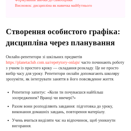
Висновок: дисципліна як навичка майбутнього
Створення особистого графіка:
дисципліна через планування
Онлайн-репетитори зі шкільних предметів
https://planetaclub.com.ua/repetytory-onlajn/
часто починають роботу
з учнем із простого кроку — складання розкладу. Це не просто
вибір часу для уроку. Репетитори онлайн допомагають школяру
зрозуміти, як інтегрувати заняття в його повсякденне життя.
Репетитор запитує: «Коли ти почуваєшся найбільш
зосередженим? Вранці чи ввечері?»
Разом вони розподіляють завдання: підготовка до уроку,
виконання домашніх завдань, повторення матеріалу.
Учень вчиться виділяти час на відпочинок, щоб уникнути
вигорання.