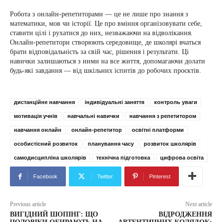
Робота з онлайн-репетиторами — це не лише про знання з
математики, мов чи історії. Це про вміння організовувати себе,
ставити цілі і рухатися до них, незважаючи на відволікання.
Онлайн-репетитори створюють середовище, де школярі вчаться
брати відповідальність за свій час, рішення і результати. Ці
навички залишаються з ними на все життя, допомагаючи долати
будь-які завдання — від шкільних іспитів до робочих проєктів.
дистанційне навчання
індивідуальні заняття
контроль уваги
мотивація учнів
навчальні навички
навчання з репетитором
навчання онлайн
онлайн-репетитор
освітні платформи
особистісний розвиток
планування часу
розвиток школярів
самодисципліна школярів
технічна підготовка
цифрова освіта
Facebook
Twitter
Pinterest
Previous article
Next article
ВИГІДНИЙ ШОПІНГ: ЩО
ВІДРОДЖЕННЯ