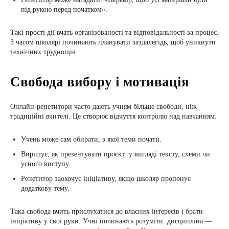
під рукою перед початком».
Такі прості дії вчать організованості та відповідальності за процес.
З часом школярі починають планувати заздалегідь, щоб уникнути
технічних труднощів.
Свобода вибору і мотивація
Онлайн-репетитори часто дають учням більше свободи, ніж
традиційні вчителі. Це створює відчуття контролю над навчанням.
Учень може сам обирати, з якої теми почати.
Вирішує, як презентувати проєкт: у вигляді тексту, схеми чи
усного виступу.
Репетитор заохочує ініціативу, якщо школяр пропонує
додаткову тему.
Така свобода вчить прислухатися до власних інтересів і брати
ініціативу у свої руки. Учні починають розуміти: дисципліна —