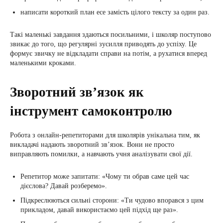
написати короткий план есе замість цілого тексту за один раз.
Такі маленькі завдання здаються посильними, і школяр поступово
звикає до того, що регулярні зусилля приводять до успіху. Це
формує звичку не відкладати справи на потім, а рухатися вперед
маленькими кроками.
Зворотний зв’язок як
інструмент самоконтролю
Робота з онлайн-репетиторами для школярів унікальна тим, як
викладачі надають зворотний зв’язок. Вони не просто
виправляють помилки, а навчають учня аналізувати свої дії.
Репетитор може запитати: «Чому ти обрав саме цей час
дієслова? Давай розберемо».
Підкреслюються сильні сторони: «Ти чудово впорався з цим
прикладом, давай використаємо цей підхід ще раз».