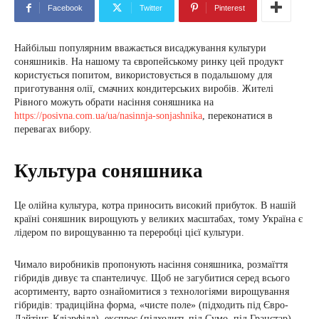
Facebook
Twitter
Pinterest
Найбільш популярним вважається висаджування культури
соняшників. На нашому та європейському ринку цей продукт
користується попитом, використовується в подальшому для
приготування олії, смачних кондитерських виробів. Жителі
Рівного можуть обрати насіння соняшника на
https://posivna.com.ua/ua/nasinnja-sonjashnika
, переконатися в
перевагах вибору.
Культура соняшника
Це олійна культура, котра приносить високий прибуток. В нашій
країні соняшник вирощують у великих масштабах, тому Україна є
лідером по вирощуванню та переробці цієї культури.
Чимало виробників пропонують насіння соняшника, розмаїття
гібридів дивує та спантеличує. Щоб не загубитися серед всього
асортименту, варто ознайомитися з технологіями вирощування
гібридів: традиційна форма, «чисте поле» (підходить під Євро-
Лайтінг, Кліарфілд), експрес (підходить під Сумо, під Гранстар).