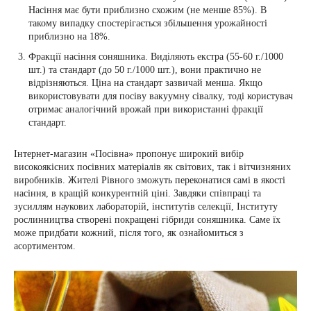
Насіння має бути приблизно схожим (не менше 85%). В
такому випадку спостерігається збільшення урожайності
приблизно на 18%.
Фракції насіння соняшника. Виділяють екстра (55-60 г./1000
шт.) та стандарт (до 50 г./1000 шт.), вони практично не
відрізняються. Ціна на стандарт зазвичай менша. Якщо
використовувати для посіву вакуумну сівалку, тоді користувач
отримає аналогічний врожай при використанні фракції
стандарт.
Інтернет-магазин «Посівна» пропонує широкий вибір
високоякісних посівних матеріалів як світових, так і вітчизняних
виробників. Жителі Рівного зможуть переконатися самі в якості
насіння, в кращій конкурентній ціні. Завдяки співпраці та
зусиллям наукових лабораторій, інститутів селекції, Інституту
рослинництва створені покращені гібриди соняшника. Саме їх
може придбати кожний, після того, як ознайомиться з
асортиментом.