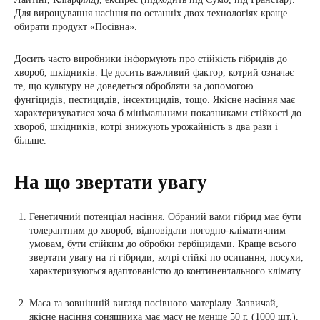
Для вирощування насіння по останніх двох технологіях краще
обирати продукт «Посівна».
Досить часто виробники інформують про стійкість гібридів до
хвороб, шкідників. Це досить важливий фактор, котрий означає
те, що культуру не доведеться обробляти за допомогою
фунгіцидів, пестицидів, інсектицидів, тощо. Якісне насіння має
характеризуватися хоча б мінімальними показниками стійкості до
хвороб, шкідників, котрі знижують урожайність в два рази і
більше.
На що звертати увагу
Генетичний потенціал насіння. Обраний вами гібрид має бути
толерантним до хвороб, відповідати погодно-кліматичним
умовам, бути стійким до обробки гербіцидами. Краще всього
звертати увагу на ті гібриди, котрі стійкі по осипання, посухи,
характеризуються адаптованістю до континентального клімату.
Маса та зовнішній вигляд посівного матеріалу. Зазвичай,
якісне насіння соняшника має масу не менше 50 г. (1000 шт.).