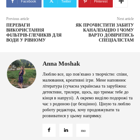
Facebook
Twitter
Pinterest
Previous article
Next article
ПЕРЕВАГИ
ЯК ПРОЧИСТИТИ ЗАБИТУ
ВИКОРИСТАННЯ
КАНАЛІЗАЦІЮ І ЧОМУ
ФІЛЬТРІВ-ГЛЕЧИКІВ ДЛЯ
ВАРТО ДОВІРИТИСЬ
ВОДИ У РІВНОМУ
СПЕЦІАЛІСТАМ
Anna Moshak
Люблю все, що пов'язано з творчістю: співи,
малювання, креативні ігри. Мене наповнює
література (сучасна українська та зарубіжна:
детективи, трилери, щось, що тримає тебе до
кінця в напрузі). А окремо виділю подорожі та
час з родиною (це безцінно). Ціную та люблю
роботу редактора, хочу продовжувати та
розвиватися у цьому напрямку.