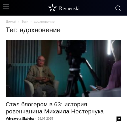
Rivnenski
Домой
Теги
вдохновение
Тег: вдохновение
Стал блогером в 63: история
ровенчанина Михаила Нестерчука
Yelyzaveta Skaleba
-
28.07.2025
0