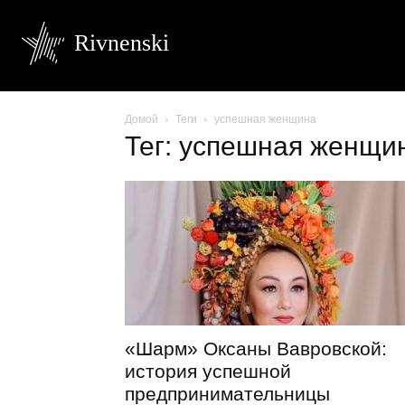
Rivnenski
Домой
Теги
успешная женщина
Тег: успешная женщи
«Шарм» Оксаны Вавровской:
история успешной
предпринимательницы