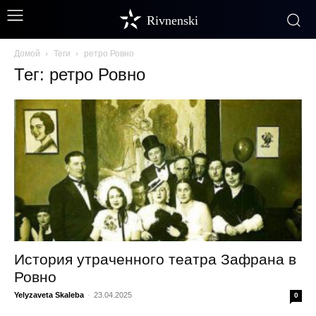
Rivnenski
Домой
Теги
ретро Ровно
Тег: ретро Ровно
История утраченного театра Зафрана в
Ровно
Yelyzaveta Skaleba
-
23.04.2025
0