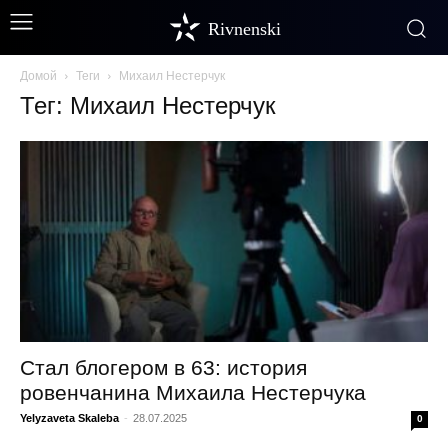
Rivnenski
Домой
Теги
Михаил Нестерчук
Тег: Михаил Нестерчук
Стал блогером в 63: история
ровенчанина Михаила Нестерчука
Yelyzaveta Skaleba
-
28.07.2025
0