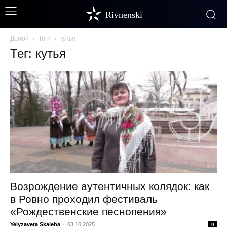
Rivnenski
Домой
Теги
кутья
Тег: кутья
Возрождение аутентичных колядок: как
в Ровно проходил фестиваль
«Рождественские песнопения»
Yelyzaveta Skaleba
-
03.10.2025
0