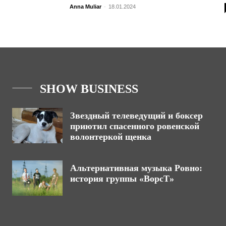
Anna Muliar
-
18.01.2024
SHOW BUSINESS
Звездный телеведущий и боксер
приютил спасенного ровенской
волонтеркой щенка
Альтернативная музыка Ровно:
история группы «ВорсТ»