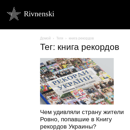
Rivnenski
Домой
Теги
книга рекордов
Тег: книга рекордов
Чем удивляли страну жители
Ровно, попавшие в Книгу
рекордов Украины?