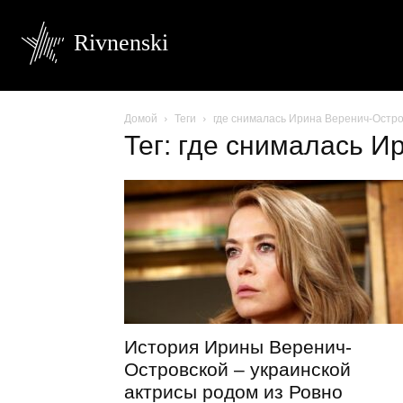
Rivnenski
Домой
Теги
где снималась Ирина Веренич-Остр
Тег: где снималась 
История Ирины Веренич-
Островской – украинской
актрисы родом из Ровно