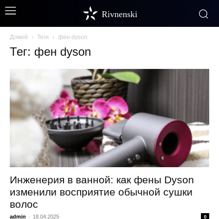
Rivnenski
Домой
Теги
фен dyson
Тег: фен dyson
Инженерия в ванной: как фены Dyson
изменили восприятие обычной сушки
волос
admin
-
18.04.2025
0