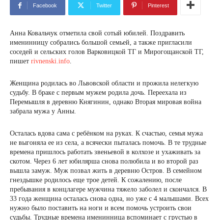
Facebook
Twitter
Pinterest
Анна Ковальчук отметила свой сотый юбилей. Поздравить
именинницу собрались большой семьей, а также пригласили
соседей и сельских голов Варковицкой ТГ и Мирогощанской ТГ,
пишет
rivnenski.info
.
Женщина родилась во Львовской области и прожила нелегкую
судьбу. В браке с первым мужем родила дочь. Переехала из
Перемышля в деревню Княгинин, однако Вторая мировая война
забрала мужа у Анны.
Осталась вдова сама с ребёнком на руках. К счастью, семья мужа
не выгоняла ее из села, а всячески пыталась помочь. В те трудные
времена пришлось работать звеньевой в колхозе и ухаживать за
скотом. Через 6 лет юбилярша снова полюбила и во второй раз
вышла замуж. Муж позвал жить в деревню Остров. В семейном
гнездышке родилось еще трое детей. К сожалению, после
пребывания в концлагере мужчина тяжело заболел и скончался. В
33 года женщина осталась снова одна, но уже с 4 малышами. Всех
нужно было поставить на ноги и всем помочь устроить свои
судьбы. Трудные времена именинница вспоминает с грустью в