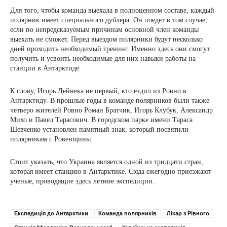
Для того, чтобы команда выехала в полноценном составе, каждый
полярник имеет специального дублера. Он поедет в том случае,
если по непредсказуемым причинам основной член команды
выехать не сможет. Перед выездом полярники будут несколько
дней проходить необходимый тренинг. Именно здесь они смогут
получить и усвоить необходимые для них навыки работы на
станции в Антарктиде.
К слову, Игорь Дейнека не первый, кто ездил из Ровно в
Антарктиду. В прошлые годы в команде полярников были также
четверо жителей Ровно Роман Братчик, Игорь Клубук, Александр
Михо и Павел Тарасович. В городском парке имени Тараса
Шевченко установлен памятный знак, который посвятили
полярникам с Ровенщины.
Стоит указать, что Украина является одной из тридцати стран,
которая имеет станцию в Антарктике. Сюда ежегодно приезжают
ученые, проводящие здесь летние экспедиции.
Експедиція до Антарктики
Команда полярників
Лікар з Рівного