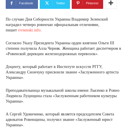
Facebook
Twitter
Pinterest
По случаю Дня Соборности Украины Владимир Зеленский
наградил четверо ровенчан официальным отличиями,
пишет
rivnenski.info
.
Согласно Указу Президента Украины орден княгини Ольги III
степени получила Алла Черняк. Женщина работает диспетчером в
«Ровенской дирекции железнодорожных перевозок».
Доценту, который работает в Институте искусств РГГУ,
Александру Сиончуку присвоили звание «Заслуженного артиста
Украины».
Преподавательница музыкальной школы имени Лысенко в Ровно
Людмила Луцищина стала «Заслуженным работником культуры
Украины».
А Сергей Удовиченко, который является председателем Совета
адвокатов Ровенщины, получил звание «Заслуженный юрист
Украины».