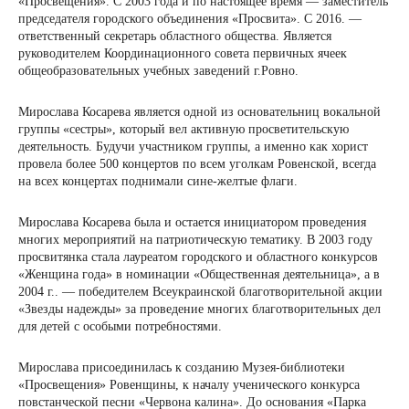
«Просвещения». С 2003 года и по настоящее время — заместитель
председателя городского объединения «Просвита». С 2016. —
ответственный секретарь областного общества. Является
руководителем Координационного совета первичных ячеек
общеобразовательных учебных заведений г.Ровно.
Мирослава Косарева является одной из основательниц вокальной
группы «сестры», который вел активную просветительскую
деятельность. Будучи участником группы, а именно как хорист
провела более 500 концертов по всем уголкам Ровенской, всегда
на всех концертах поднимали сине-желтые флаги.
Мирослава Косарева была и остается инициатором проведения
многих мероприятий на патриотическую тематику. В 2003 году
просвитянка стала лауреатом городского и областного конкурсов
«Женщина года» в номинации «Общественная деятельница», а в
2004 г.. — победителем Всеукраинской благотворительной акции
«Звезды надежды» за проведение многих благотворительных дел
для детей с особыми потребностями.
Мирослава присоединилась к созданию Музея-библиотеки
«Просвещения» Ровенщины, к началу ученического конкурса
повстанческой песни «Червона калина». До основания «Парка