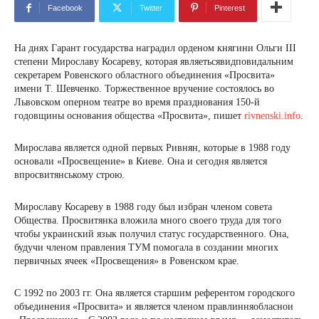
Facebook
Twitter
Pinterest
На днях Гарант государства наградил орденом княгини Ольги III
степени Мирославу Косареву, которая являетьсявидповидальним
секретарем Ровенского областного объединения «Просвита»
имени Т. Шевченко. Торжественное вручение состоялось во
Львовском оперном театре во время празднования 150-й
годовщины основания общества «Просвита», пишет
rivnenski.info
.
Мирослава является одной первых Ривнян, которые в 1988 году
основали «Просвещение» в Киеве. Она и сегодня является
впросвитянському строю.
Мирославу Косареву в 1988 году был избран членом совета
Общества. Просвитянка вложила много своего труда для того
чтобы украинский язык получил статус государственного. Она,
будучи членом правления ТУМ помогала в создании многих
первичных ячеек «Просвещения» в Ровенском крае.
С 1992 по 2003 гг. Она является старшим референтом городского
объединения «Просвита» и является членом правлинняобласнои