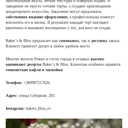
оригинальные вкусы, легкие текстуры и изящную подачу. В
заведении не просто готовят торты, а создают произведения
кондитерского искусства. Заказчики могут предложить
собственное видение оформления,
а профессионалы помогут
воплотить его в жизнь. В результате каждый торт выглядит
креативно
и вызывает восхищение у тех, для кого он создан.
Baker’s & Bliss предлагает как
самовывоз,
так и
доставку
заказа.
Клиенту привезут десерт в любое удобное место.
Многие жители Ровно и гости города в отзывах
высоко
оценивают десерты
Baker’s & Bliss. Клиентам особенно нравятся
гонконгские вафли и чизкейки
.
Телефон:
+380987217626.
Адрес:
улица Соборная, 283.
Instagram:
bakers_bliss_rv.