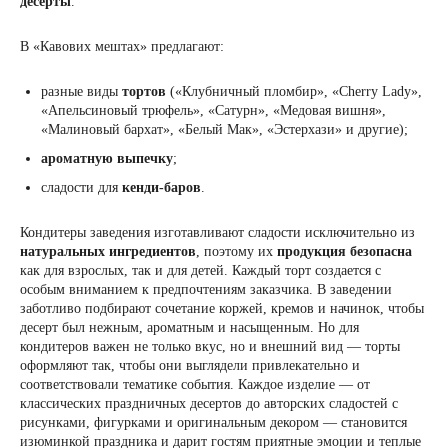
десерты
.
В «Кавових мештах» предлагают:
разные виды
тортов
(«Клубничный пломбир», «Cherry Lady»,
«Апельсиновый трюфель», «Сатурн», «Медовая вишня»,
«Малиновый бархат», «Белый Мак», «Эстерхази» и другие);
ароматную выпечку
;
сладости для
кенди-баров
.
Кондитеры заведения изготавливают сладости исключительно из
натуральных ингредиентов
, поэтому их
продукция безопасна
как для взрослых, так и для детей. Каждый торт создается с
особым вниманием к предпочтениям заказчика. В заведении
заботливо подбирают сочетание коржей, кремов и начинок, чтобы
десерт был нежным, ароматным и насыщенным. Но для
кондитеров важен не только вкус, но и внешний вид — торты
оформляют так, чтобы они выглядели привлекательно и
соответствовали тематике события. Каждое изделие — от
классических праздничных десертов до авторских сладостей с
рисунками, фигурками и оригинальным декором — становится
изюминкой праздника и дарит гостям приятные эмоции и теплые