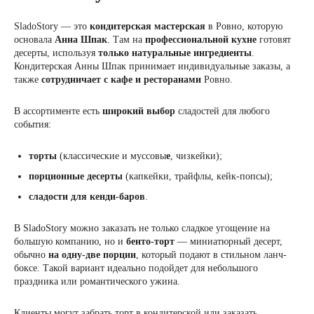
SladoStory — это
кондитерская мастерская
в Ровно, которую
основала
Анна Шпак
. Там на
профессиональной кухне
готовят
десерты, используя
только натуральные ингредиенты
.
Кондитерская Анны Шпак принимает индивидуальные заказы, а
также
сотрудничает с кафе и ресторанами
Ровно.
В ассортименте есть
широкий выбор
сладостей для любого
события:
торты
(классические и муссовы
е
, чизкейки);
порционные десерты
(капкейки, трайфлы, кейк-попсы);
сладости для
кенди-баров
.
В SladoStory можно заказать не только сладкое угощение на
большую компанию, но и
бенто-торт
— миниатюрный десерт,
обычно
на одну-две порции
, который подают в стильном ланч-
боксе. Такой вариант идеально подойдет для небольшого
праздника или романтического ужина.
Клиенты могут забрать торт в кондитерской или заказать