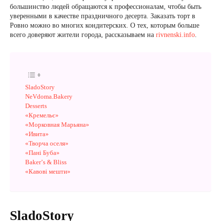
большинство людей обращаются к профессионалам, чтобы быть
уверенными в качестве праздничного десерта. Заказать торт в
Ровно можно во многих кондитерских. О тех, которым больше
всего доверяют жители города, рассказываем на
rivnenski.info
.
SladoStory
NeVdoma.Bakery
Desserts
«Кремельє»
«Морковная Марьяна»
«Ивита»
«Творча оселя»
«Пані Буба»
Bakerʼs & Bliss
«Кавові мешти»
SladoStory