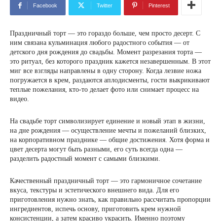
Facebook
Twitter
Pinterest
Праздничный торт — это гораздо больше, чем просто десерт. С
ним связана кульминация любого радостного события — от
детского дня рождения до свадьбы. Момент разрезания торта —
это ритуал, без которого праздник кажется незавершенным. В этот
миг все взгляды направлены в одну сторону. Когда лезвие ножа
погружается в крем, раздаются аплодисменты, гости выкрикивают
теплые пожелания, кто-то делает фото или снимает процесс на
видео.
На свадьбе торт символизирует единение и новый этап в жизни,
на дне рождения — осуществление мечты и пожеланий близких,
на корпоративном празднике — общие достижения. Хотя форма и
цвет десерта могут быть разными, его суть всегда одна —
разделить радостный момент с самыми близкими.
Качественный праздничный торт — это гармоничное сочетание
вкуса, текстуры и эстетического внешнего вида. Для его
приготовления нужно знать, как правильно рассчитать пропорции
ингредиентов, испечь основу, приготовить крем нужной
консистенции, а затем красиво украсить. Именно поэтому