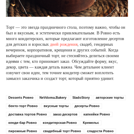
Торт — это звезда праздничного стола, поэтому важно, чтобы он
был и вкусным, и эстетически привлекательным. В Ровно есть
много кондитерских, которые предлагают изготовление десертов
для детских и взрослых
дней рождения
, свадеб, гендерных
вечеринок, корпоративов, крещения и других событий. Когда
выбираете праздничный торт, не стесняйтесь делиться своими
идеями с тем, кто принимает заказ. Обсуждайте форму, вкус,
декор, цвета — каждая деталь важна. Чем детальнее клиент
озвучит свои идеи, тем точнее кондитер сможет воплотить
замысел заказчика и создаст торт, который приятно удивит.
Desserts Ровно
NeVdoma.Bakery
SladoStory
авторские торты
бенто-торт Ровно
вкусные торты
десерты Ровно
доставка тортов Ровно
заказ десертов
капкейки Ровно
кенди-бар Ровно
кондитерская Ровно
Кремельє
пирожные Ровно
свадебный торт Ровно
сладости Ровно