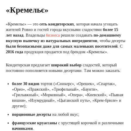
«Кремельє»
«Кремельє» — это
сеть кондитерских
, которая начала угощать
жителей Ровно и гостей города вкусными сладостями
более 15
лет назад
. Владельцы
бизнеса
решили создавать
по-домашнему
вкусную выпечку из натуральных ингредиентов
, чтобы десерты
были безопасными даже для самых маленьких посетителей
. С
2016 года
продукция продается под брендом «Кремельє».
Кондитерская предлагает
широкий выбор
сладостей, который
постоянно пополняется новыми десертами. Там можно заказать:
более 30 видов
тортов («Сникерс», «Орешек», «Спартак»,
«Орео», «Пражский», «Трюфельный», «Баунти»,
«Грильяжный», «Морковный», «Опера», «Киевский», «Пьяная
вишня», «Изумрудный», «Цыганский путь», «Крем-брюле» и
другие);
порционные десерты
на любой вкус;
французские
круассаны
с хрустящей корочкой и различными
начинками
.