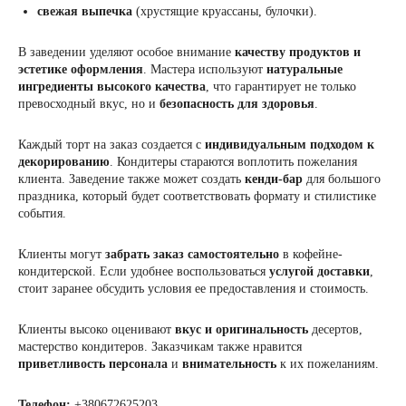
свежая выпечка
(хрустящие круассаны, булочки).
В заведении уделяют особое внимание
качеству продуктов и
эстетике оформления
. Мастера используют
натуральные
ингредиенты высокого качества
, что гарантирует не только
превосходный вкус, но и
безопасность для здоровья
.
Каждый торт на заказ создается с
индивидуальным подходом к
декорированию
. Кондитеры стараются воплотить пожелания
клиента. Заведение также может создать
кенди-бар
для большого
праздника, который будет соответствовать формату и стилистике
события.
Клиенты могут
забрать заказ самостоятельно
в кофейне-
кондитерской. Если удобнее воспользоваться
услугой
доставки
,
стоит заранее обсудить условия ее предоставления и стоимость.
Клиенты высоко оценивают
вкус и оригинальность
десертов,
мастерство кондитеров. Заказчикам также нравится
приветливость персонала
и
внимательность
к их пожеланиям.
Телефон:
+380672625203.