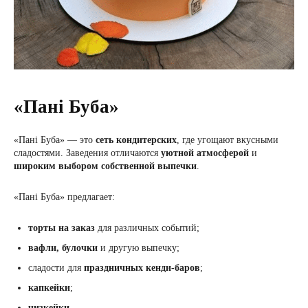
«Пані Буба»
«Пані Буба» — это
сеть кондитерских
, где угощают вкусными
сладостями. Заведения отличаются
уютной атмосферой
и
широким выбором собственной выпечки
.
«Пані Буба» предлагает:
торты на заказ
для различных событий;
вафли, булочки
и другую выпечку;
сладости для
праздничных
кенди-баров
;
капкейки
;
чизкейки
.