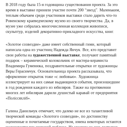
В 2018 году была 15-я годовщина существования проекта. За это
время в выставке приняли участие почти 200 “звезд”. Маленьким,
теплым обычаем среди участников выставки стало дарить что-то
Ровенскому краеведческому музею из своего творчества. Да, в
музее уже собралась многочисленная коллекция живописи,
скульптур, изделий декоративно-прикладного искусства, книг.
«Золотое созвездие» даже имеет собственный гимн, который
написала одна из участниц Надежда Янчук. Все, кто представит
свои работы на
художественной выставке
, получают памятный
подарок – керамический колокольчик от мастера-керамиста
Владимира Гуменюка, поздравительные открытки от художницы
Веры Герасимчук. Основательница проекта рассказывала, что
оформление открыток тоже «с любовью». Художница
иллюстрирует на них самые выдающиеся события, произошедшие
в год рождения каждого из юбиляров. Также на протяжении
многих лет юбилярам дарили душистый каравай от предприятия
«Поліссяхліб».
Галина Данильчук отмечает, что далеко не все из талантливой
творческой команды «Золотого созвездия», по достоинству
оцененные и почитаемые государством, имена некоторых остаются