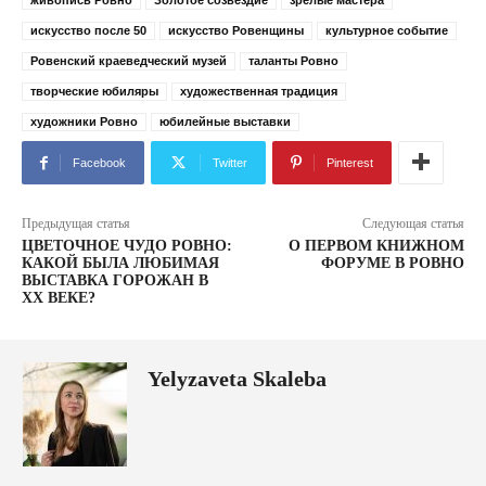
живопись Ровно
Золотое созвездие
зрелые мастера
искусство после 50
искусство Ровенщины
культурное событие
Ровенский краеведческий музей
таланты Ровно
творческие юбиляры
художественная традиция
художники Ровно
юбилейные выставки
Facebook
Twitter
Pinterest
Предыдущая статья
Следующая статья
ЦВЕТОЧНОЕ ЧУДО РОВНО:
О ПЕРВОМ КНИЖНОМ
КАКОЙ БЫЛА ЛЮБИМАЯ
ФОРУМЕ В РОВНО
ВЫСТАВКА ГОРОЖАН В
ХХ ВЕКЕ?
Yelyzaveta Skaleba