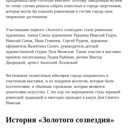
праздновала свой «золотой юбилей», поэтому заведующая музеем
по этому случаю решила собрать известных в городе сверстников,
которые могли бы показать ровенчанам и гостям города свои
творческие достижения.
Участниками первого «Золотого созвездия» стали ровенские
художники, члены Союза художников Украины Николай Годун,
Николай Сивак, Иван Гуменюк, Сергей Руднев, художник-
оформитель Валентина Силич, руководитель детской
художественной студии Леся Яновская. Также участие в выставке
приняли писательница Лидия Рыбенко, резчик Виктор
Дворецкий, артист Анатолий Лозовский.
Чествование талантливых юбиляров города понравилось и
участникам выставки, и их младшим коллегам, которые были
посетителями, и обычным горожанам, которые являются
ценителями искусства. С тех пор это мероприятие стало хорошей
ровенской традицией и ежегодно проходит в канун Дня Святого
Николая.
История «Золотого созвездия»