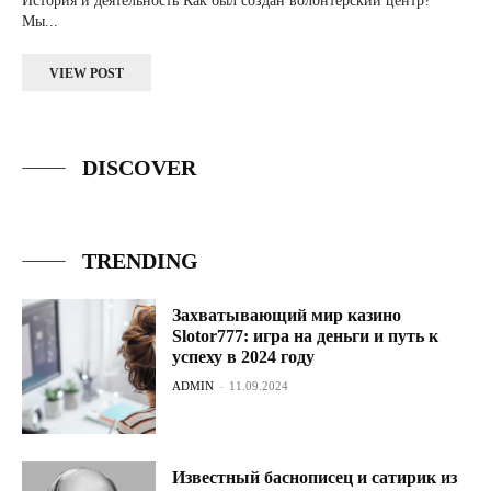
История и деятельность Как был создан волонтерский центр?
Мы...
VIEW POST
DISCOVER
TRENDING
Захватывающий мир казино
Slotor777: игра на деньги и путь к
успеху в 2024 году
ADMIN
-
11.09.2024
Известный баснописец и сатирик из