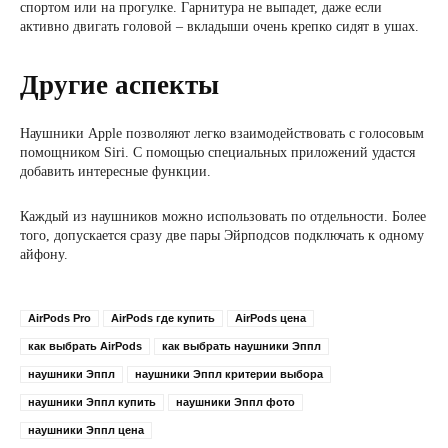
спортом или на прогулке. Гарнитура не выпадет, даже если
активно двигать головой – вкладыши очень крепко сидят в ушах.
Другие аспекты
Наушники Apple позволяют легко взаимодействовать с голосовым
помощником Siri. С помощью специальных приложений удастся
добавить интересные функции.
Каждый из наушников можно использовать по отдельности. Более
того, допускается сразу две пары Эйрподсов подключать к одному
айфону.
AirPods Pro
AirPods где купить
AirPods цена
как выбрать AirPods
как выбрать наушники Эппл
наушники Эппл
наушники Эппл критерии выбора
наушники Эппл купить
наушники Эппл фото
наушники Эппл цена