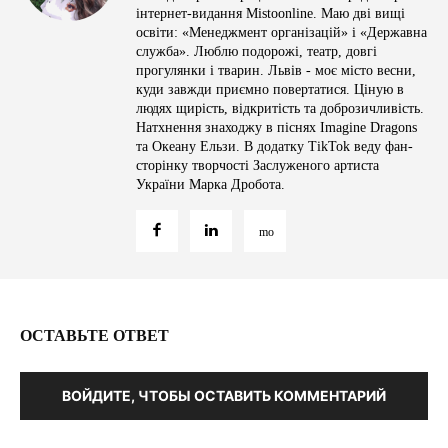
інтернет-видання Mistoonline. Маю дві вищі
освіти: «Менеджмент організацій» і «Державна
служба». Люблю подорожі, театр, довгі
прогулянки і тварин. Львів - моє місто весни,
куди завжди приємно повертатися. Ціную в
людях щирість, відкритість та доброзичливість.
Натхнення знаходжу в піснях Imagine Dragons
та Океану Ельзи. В додатку TikTok веду фан-
сторінку творчості Заслуженого артиста
України Марка Дробота.
ОСТАВЬТЕ ОТВЕТ
ВОЙДИТЕ, ЧТОБЫ ОСТАВИТЬ КОММЕНТАРИЙ