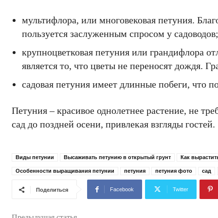
мультифлора, или многовековая петуния. Бла
пользуется заслуженным спросом у садоводов
крупноцветковая петуния или грандифлора от
является то, что цветы не переносят дождя. 
садовая петуния имеет длинные побеги, что по
Петуния – красивое однолетнее растение, не тре
сад до поздней осени, привлекая взгляды гостей.
Виды петунии
Высаживать петунию в открытый грунт
Как вырастит
Особенности выращивания петунии
петуния
петуния фото
сад
Facebook
Twitter
Поделиться
Предыдущая статья