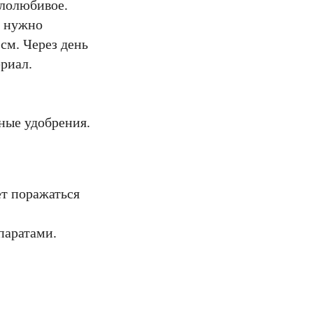
плолюбивое.
и нужно
см. Через день
риал.
ные удобрения.
ет поражаться
паратами.