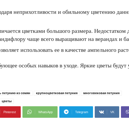
годаря неприхотливости и обильному цветению данн
;
личается цветками большого размера. Недостатком 
Грандифлору чаще всего выращивают на верандах и б
зволяет использовать ее в качестве ампельного раст
бующее особых навыков в уходе. Яркие цветы будут
ь петунию из семян
крупноцветковая петуния
многовековая петуния
цветы
Pinterest
WhatsApp
Telegram
VK