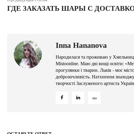
ГДЕ ЗАКАЗАТЬ ШАРЫ С ДОСТАВК
Inna Hananova
Народилася та проживаю у Хмельниць
Mistoonline. Маю дві вищі освіти: «М
прогулянки і тварин. Львів - моє міс
доброзичливість. Натхнення знаходжу 
творчості Заслуженого артиста Украї
ОСТАВЬТЕ ОТВЕТ