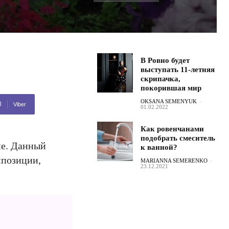
В Ровно будет
выступать 11-летняя
скрипачка,
покорившая мир
OKSANA SEMENYUK
-
Viber
01.02.2022
Как ровенчанами
подобрать смеситель
ие. Данный
к ванной?
мпозиции,
MARIANNA SEMERENKO
-
23.12.2021