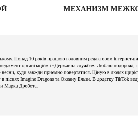
ОЙ
МЕХАНИЗМ МЕЖК
кому. Понад 10 років працюю головним редактором інтернет-в
енеджмент організацій» і «Державна служба». Люблю подорожі, те
то весни, куди завжди приємно повертатися. Ціную в людях щиріст
в піснях Imagine Dragons та Океану Ельзи. В додатку TikTok вед
ни Марка Дробота.