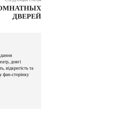
ОМНАТНЫХ
ДВЕРЕЙ
идання
атр, довгі
ь, відкритість та
у фан-сторінку