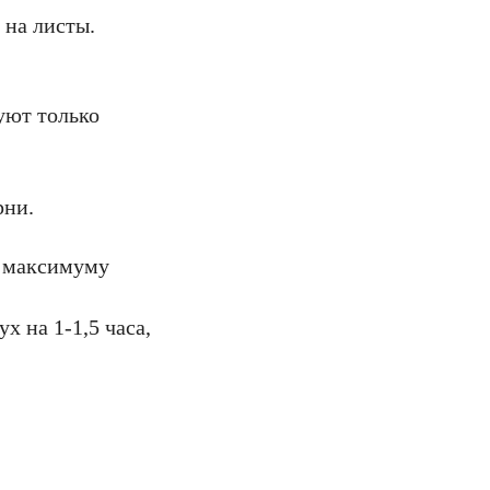
 на листы.
уют только
рни.
о максимуму
х на 1-1,5 часа,