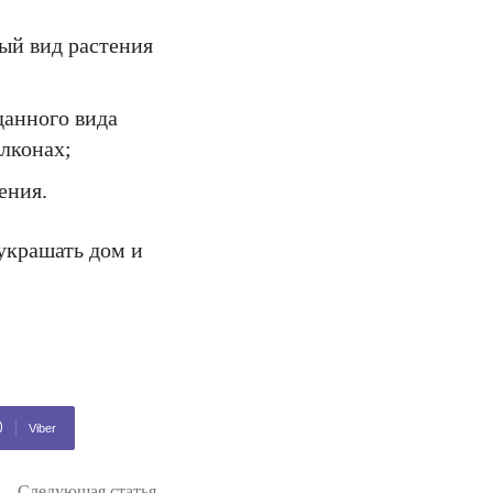
ый вид растения
данного вида
алконах;
ения.
 украшать дом и
Viber
Следующая статья