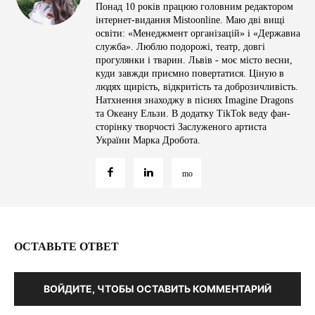
Понад 10 років працюю головним редактором
інтернет-видання Mistoonline. Маю дві вищі
освіти: «Менеджмент організацій» і «Державна
служба». Люблю подорожі, театр, довгі
прогулянки і тварин. Львів - моє місто весни,
куди завжди приємно повертатися. Ціную в
людях щирість, відкритість та доброзичливість.
Натхнення знаходжу в піснях Imagine Dragons
та Океану Ельзи. В додатку TikTok веду фан-
сторінку творчості Заслуженого артиста
України Марка Дробота.
ОСТАВЬТЕ ОТВЕТ
ВОЙДИТЕ, ЧТОБЫ ОСТАВИТЬ КОММЕНТАРИЙ