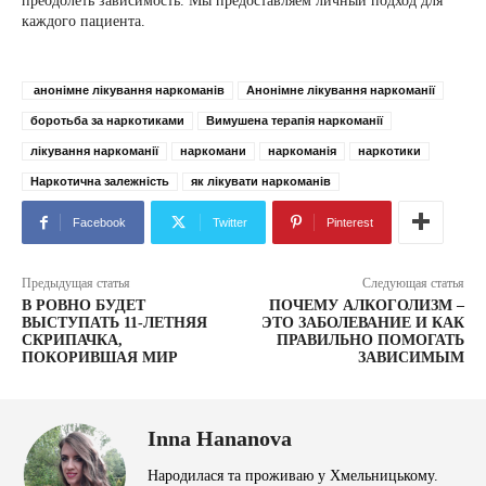
преодолеть зависимость. Мы предоставляем личный подход для
каждого пациента.
анонімне лікування наркоманів
Анонімне лікування наркоманії
боротьба за наркотиками
Вимушена терапія наркоманії
лікування наркоманії
наркомани
наркоманія
наркотики
Наркотична залежність
як лікувати наркоманів
Facebook
Twitter
Pinterest
Предыдущая статья
Следующая статья
В РОВНО БУДЕТ
ПОЧЕМУ АЛКОГОЛИЗМ –
ВЫСТУПАТЬ 11-ЛЕТНЯЯ
ЭТО ЗАБОЛЕВАНИЕ И КАК
СКРИПАЧКА,
ПРАВИЛЬНО ПОМОГАТЬ
ПОКОРИВШАЯ МИР
ЗАВИСИМЫМ
Inna Hananova
Народилася та проживаю у Хмельницькому.