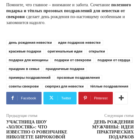
Помните, что главное – внимание и забота. Сочетание
полезного
подарка и тёплых прозовых поздравлений для невестки от
свекрови
сделает день рождения по-настоящему особенным и
запомнится надолго.
день рождения невестки
идеи подарков невестке
красивые подарки
оригинальные идеи
открытки
подарки для женщины
подарки от свекрови
подарки от сердца
праздник в семье
праздничные подарки
примеры поздравлений
прозовые поздравления
советы свекрови
сюрприз для невестки
тёплые поздравления
Facebook
Twitter
Pinterest
Предыдущая статья
Следующая статья
УЧАСТНИЦА ШОУ
ДЕНЬ РОЖДЕНИЯ
«ХОЛОСТЯК»: ЧТО
МУЖЧИНЫ: ИДЕИ
ИЗВЕСТНО О РОВЕНЧАНКЕ
ПРАКТИЧЕСКИХ
НИКОЛЕТТЕ БИРЮКОВОЙ
ПОДАРКОВ