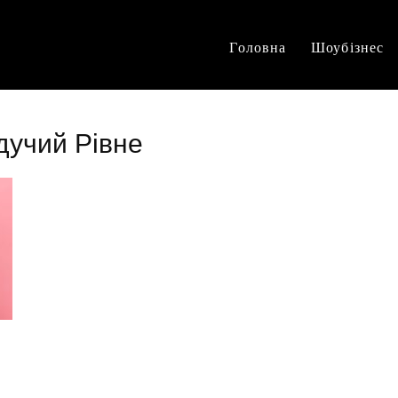
Головна
Шоубізнес
дучий Рівне
і