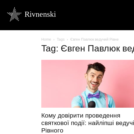
Rivnenski
Home
Tags
Євген Павлюк ведучий Рівне
Tag: Євген Павлюк ве
Кому довірити проведення
святкової події: найліпші ведуч
Рівного