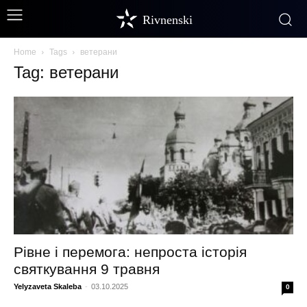
Rivnenski
Home
Tags
ветерани
Tag: ветерани
Рівне і перемога: непроста історія
святкування 9 травня
Yelyzaveta Skaleba
-
03.10.2025
0