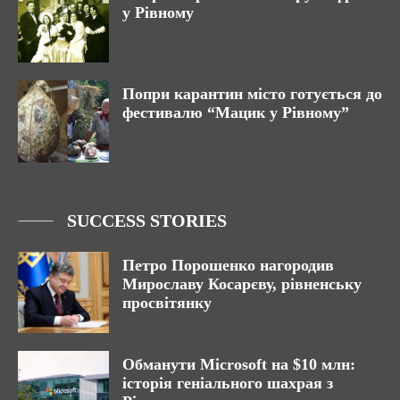
у Рівному
Попри карантин місто готується до
фестивалю “Мацик у Рівному”
SUCCESS STORIES
Петро Порошенко нагородив
Мирославу Косарєву, рівненську
просвітянку
Обманути Microsoft на $10 млн:
історія геніального шахрая з