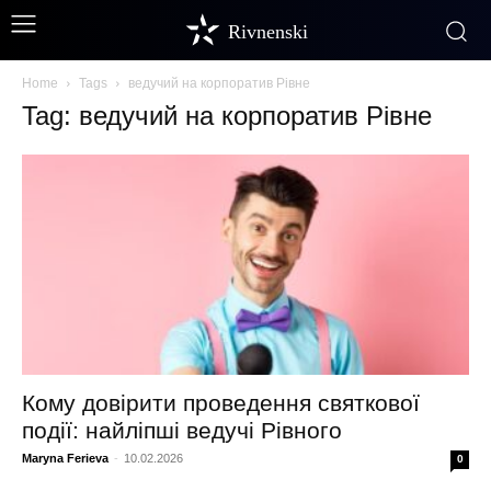
Rivnenski
Home
Tags
ведучий на корпоратив Рівне
Tag: ведучий на корпоратив Рівне
Кому довірити проведення святкової
події: найліпші ведучі Рівного
Maryna Ferieva
-
10.02.2026
0