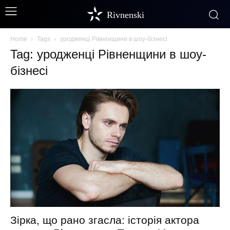
Rivnenski
Home
Tags
уродженці Рівненщини в шоу-бізнесі
Tag: уродженці Рівненщини в шоу-
бізнесі
Зірка, що рано згасла: історія актора