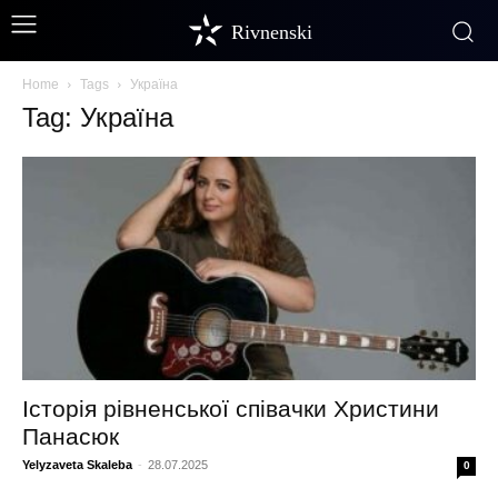
Rivnenski
Home
Tags
Україна
Tag: Україна
Історія рівненської співачки Христини
Панасюк
Yelyzaveta Skaleba
-
28.07.2025
0