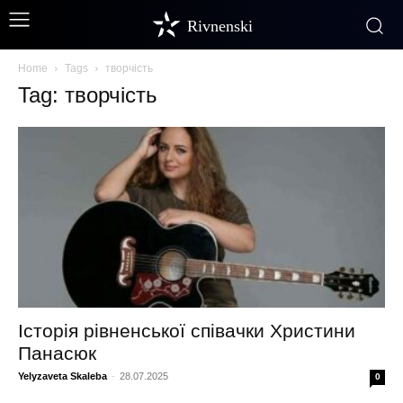
Rivnenski
Home
Tags
творчість
Tag: творчість
Історія рівненської співачки Христини
Панасюк
Yelyzaveta Skaleba
-
28.07.2025
0