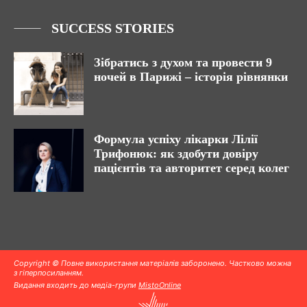
SUCCESS STORIES
Зібратись з духом та провести 9
ночей в Парижі – історія рівнянки
Формула успіху лікарки Лілії
Трифонюк: як здобути довіру
пацієнтів та авторитет серед колег
Copyright © Повне використання матеріалів заборонено. Частково можна
з гіперпосиланням.
Видання входить до медіа-групи
MistoOnline