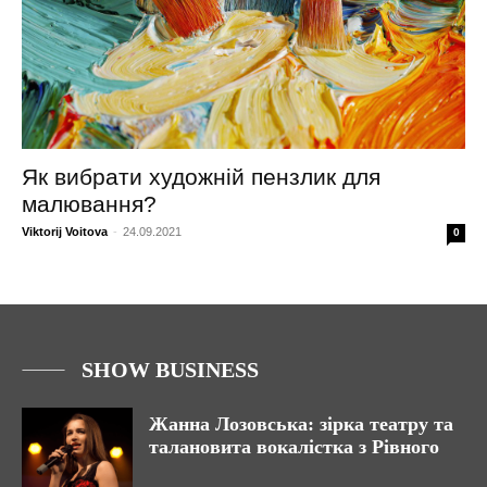
Як вибрати художній пензлик для
малювання?
Viktorij Voitova
-
24.09.2021
0
SHOW BUSINESS
Жанна Лозовська: зірка театру та
талановита вокалістка з Рівного