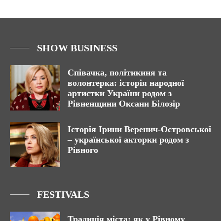
SHOW BUSINESS
Співачка, політикиня та
волонтерка: історія народної
артистки України родом з
Рівненщини Оксани Білозір
Історія Ірини Веренич-Островської
– української акторки родом з
Рівного
FESTIVALS
Традиція міста: як у Рівному