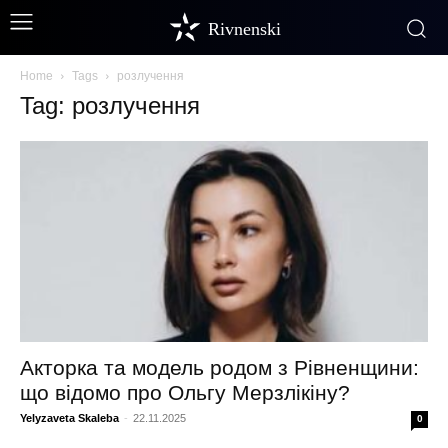
Rivnenski
Home
Tags
розлучення
Tag: розлучення
Акторка та модель родом з Рівненщини:
що відомо про Ольгу Мерзлікіну?
Yelyzaveta Skaleba
-
22.11.2025
0