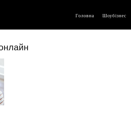
Головна
Шоубізнес
 онлайн
х