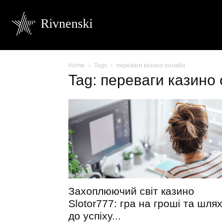
Rivnenski
Home
Tags
переваги казино онлайн
Tag: переваги казино
Захоплюючий світ казино
Slotor777: гра на гроші та шля
до успіху...