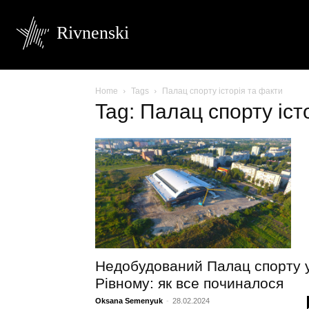
Rivnenski
Home
Tags
Палац спорту історія та факти
Tag: Палац спорту іст
Недобудований Палац спорту 
Рівному: як все починалося
Oksana Semenyuk
-
28.02.2024