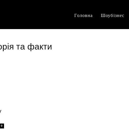
Головна
Шоубізнес
орія та факти
у
0