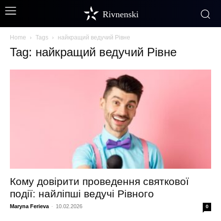
Rivnenski
Home
Tags
найкращий ведучий Рівне
Tag: найкращий ведучий Рівне
Кому довірити проведення святкової
події: найліпші ведучі Рівного
Maryna Ferieva
-
10.02.2026
0