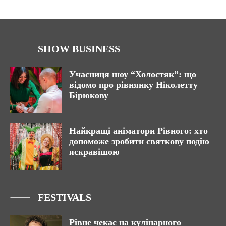
SHOW BUSINESS
Учасниця шоу “Холостяк”: що
відомо про рівнянку Ніколетту
Бірюкову
Найкращі аніматори Рівного: хто
допоможе зробити святкову подію
яскравішою
FESTIVALS
Рівне чекає на кулінарного