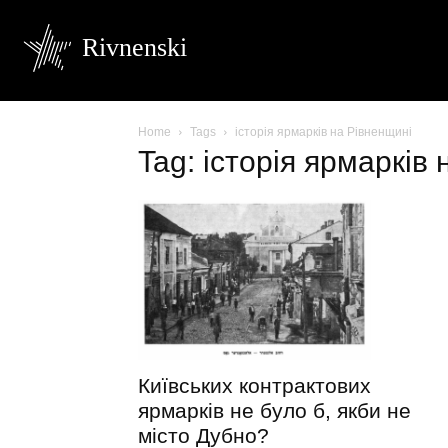
Rivnenski
Home
Tags
історія ярмарків на Рівненщині
Tag: історія ярмарків
Київських контрактових
ярмарків не було б, якби не
місто Дубно?