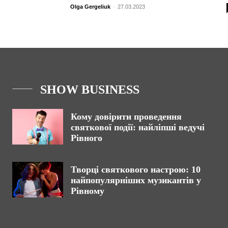
Olga Gergeliuk
-
27.03.2023
SHOW BUSINESS
Кому довірити проведення
святкової події: найліпші ведучі
Рівного
Творці святкового настрою: 10
найпопулярніших музикантів у
Рівному