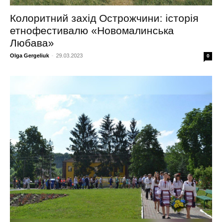
Колоритний захід Острожчини: історія
етнофестивалю «Новомалинська
Любава»
Olga Gergeliuk
-
29.03.2023
0