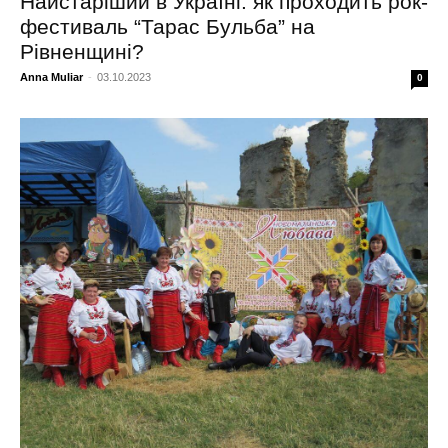
Найстаріший в Україні: як проходить рок-
фестиваль “Тарас Бульба” на
Рівненщині?
Anna Muliar
-
03.10.2023
0