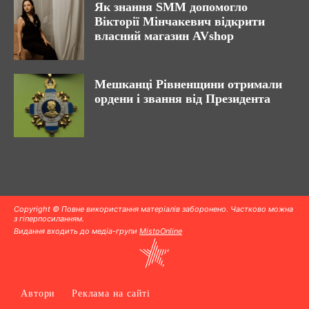
Як знання SMM допомогло
Вікторії Мінчакевич відкрити
власний магазин AVshop
Мешканці Рівненщини отримали
ордени і звання від Президента
Copyright © Повне використання матеріалів заборонено. Частково можна
з гіперпосиланням.
Видання входить до медіа-групи
MistoOnline
Автори
Реклама на сайті