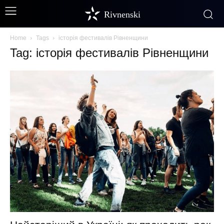
Rivnenski
Home
Tags
історія фестивалів Рівненщини
Tag: історія фестивалів Рівненщини