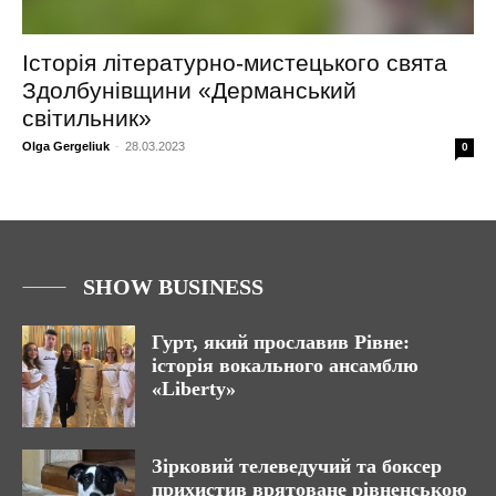
Історія літературно-мистецького свята
Здолбунівщини «Дерманський
світильник»
Olga Gergeliuk
-
28.03.2023
0
SHOW BUSINESS
Гурт, який прославив Рівне:
історія вокального ансамблю
«Liberty»
Зірковий телеведучий та боксер
прихистив врятоване рівненською