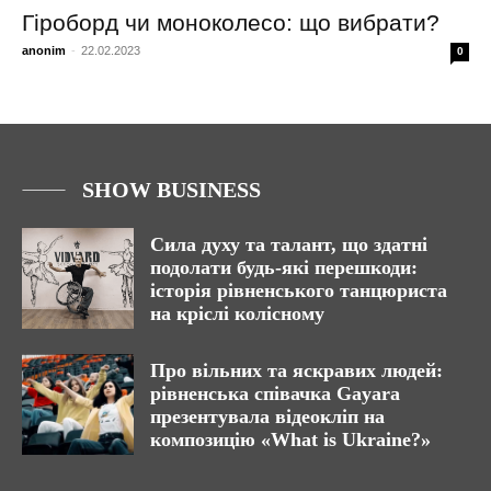
Гіроборд чи моноколесо: що вибрати?
anonim
-
22.02.2023
0
SHOW BUSINESS
Сила духу та талант, що здатні
подолати будь-які перешкоди:
історія рівненського танцюриста
на кріслі колісному
Про вільних та яскравих людей:
рівненська співачка Gayara
презентувала відеокліп на
композицію «What is Ukraine?»