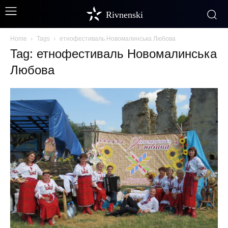
Rivnenski
Home
Tags
етнофестиваль Новомалинська Любова
Tag: етнофестиваль Новомалинська
Любова