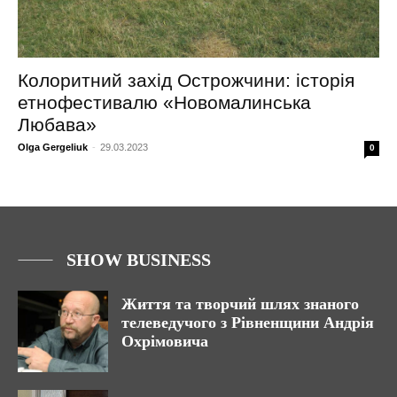
Колоритний захід Острожчини: історія
етнофестивалю «Новомалинська
Любава»
Olga Gergeliuk
-
29.03.2023
0
SHOW BUSINESS
Життя та творчий шлях знаного
телеведучого з Рівненщини Андрія
Охрімовича