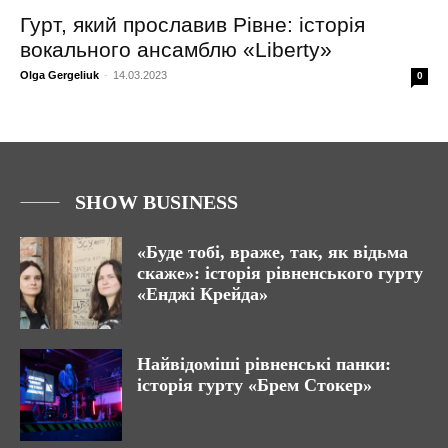
Гурт, який прославив Рівне: історія
вокального ансамблю «Liberty»
Olga Gergeliuk
-
14.03.2023
0
SHOW BUSINESS
«Буде тобі, враже, так, як відьма
скаже»: історія рівненського гурту
«Енджі Крейда»
Найвідоміші рівненські панки:
історія гурту «Брем Стокер»