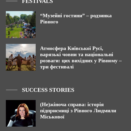
FESTIVALS
“Музейні гостини” – родзинка
Рівного
Атмосфера Київської Русі,
варязькі човни та національні
розваги: цих вихідних у Рівному –
три фестивалі
SUCCESS STORIES
(Не)жіноча справа: історія
підприємиці з Рівного Людмили
Міськової