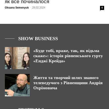
як все починалося
Oksana Semenyuk
-
28.02.2024
0
SHOW BUSINESS
«Буде тобі, враже, так, як відьма
скаже»: історія рівненського гурту
«Енджі Крейда»
Життя та творчий шлях знаного
телеведучого з Рівненщини Андрія
Охрімовича