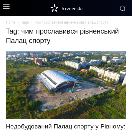
Rivnenski
Home
Tags
чим прославився рівненський Палац спорту
Tag: чим прославився рівненський
Палац спорту
Недобудований Палац спорту у Рівному: