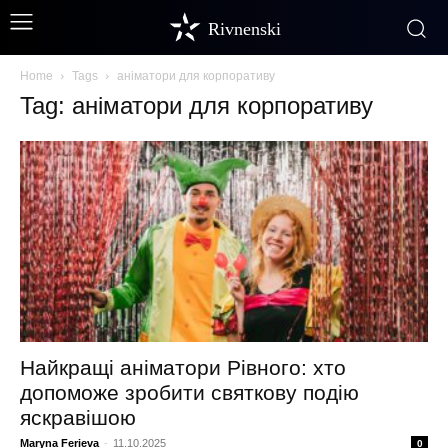
Rivnenski
Home
Tags
аніматори для корпоративу
Tag: аніматори для корпоративу
Найкращі аніматори Рівного: хто
допоможе зробити святкову подію
яскравішою
Maryna Ferieva
-
11.10.2025
0