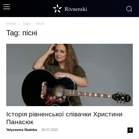
Rivnenski
Home
Tags
пісні
Tag: пісні
Історія рівненської співачки Христини
Панасюк
Yelyzaveta Skaleba
-
28.07.2025
0