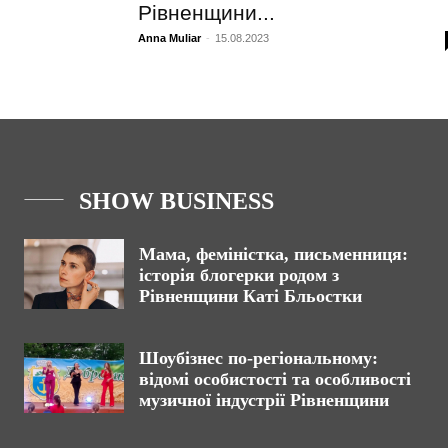
Рівненщини...
Anna Muliar
-
15.08.2023
SHOW BUSINESS
Мама, феміністка, письменниця:
історія блогерки родом з
Рівненщини Каті Бльостки
Шоубізнес по-регіональному:
відомі особистості та особливості
музичної індустрії Рівненщини