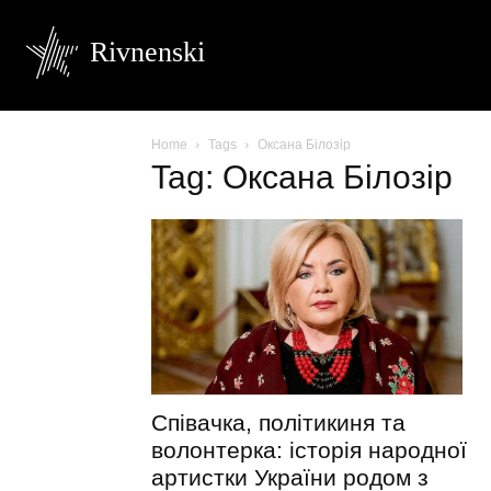
Rivnenski
Home
Tags
Оксана Білозір
Tag: Оксана Білозір
Співачка, політикиня та
волонтерка: історія народної
артистки України родом з