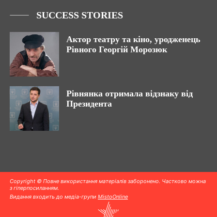
SUCCESS STORIES
Актор театру та кіно, уродженець
Рівного Георгій Морозюк
Рівнянка отримала відзнаку від
Президента
Copyright © Повне використання матеріалів заборонено. Частково можна
з гіперпосиланням.
Видання входить до медіа-групи
MistoOnline