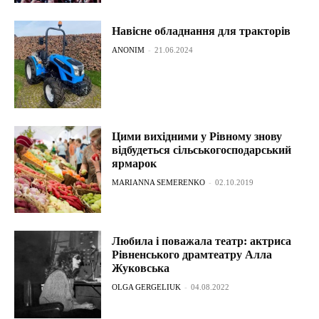
Навісне обладнання для тракторів
ANONIM
-
21.06.2024
Цими вихідними у Рівному знову
відбудеться сільськогосподарський
ярмарок
MARIANNA SEMERENKO
-
02.10.2019
Любила і поважала театр: актриса
Рівненського драмтеатру Алла
Жуковська
OLGA GERGELIUK
-
04.08.2022