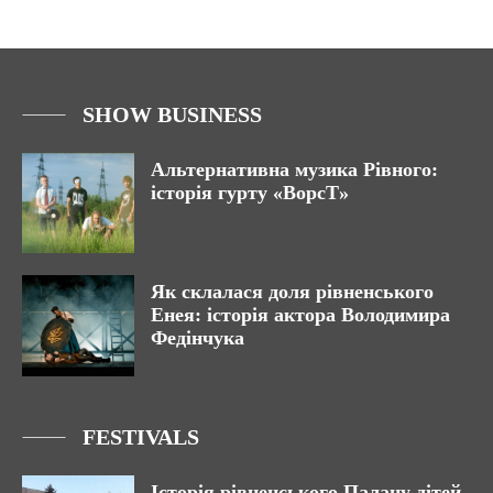
SHOW BUSINESS
Альтернативна музика Рівного:
історія гурту «ВорсТ»
Як склалася доля рівненського
Енея: історія актора Володимира
Федінчука
FESTIVALS
Історія рівненського Палацу дітей