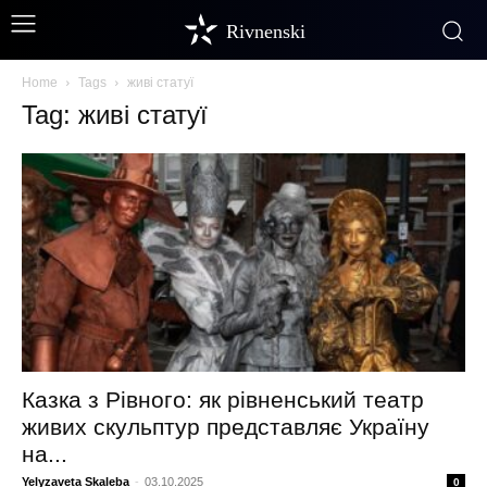
Rivnenski
Home
Tags
живі статуї
Tag: живі статуї
Казка з Рівного: як рівненський театр
живих скульптур представляє Україну
на...
Yelyzaveta Skaleba
-
03.10.2025
0