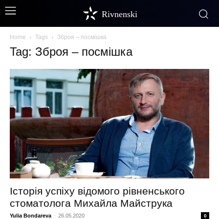
Rivnenski
Home
Tags
Зброя – посмішка
Tag: Зброя – посмішка
Історія успіху відомого рівненського
стоматолога Михайла Майструка
Yulia Bondareva
-
26.05.2020
0