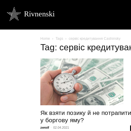
Rivnenski
Home
Tags
сервіс кредитування Cashinsky
Tag: сервіс кредитува
Як взяти позику й не потрапит
у боргову яму?
zeroif
-
02.04.2021