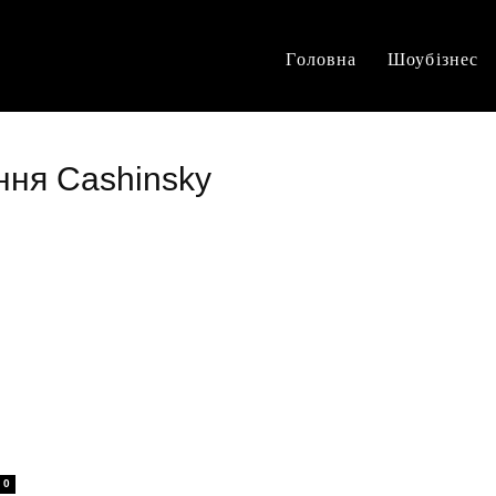
Головна
Шоубізнес
ння Cashinsky
и
0