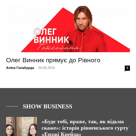
Олег Винник прямує до Рівного
Аліна Галабурда
-
04.06.2019
0
SHOW BUSINESS
«Буде тобі, враже, так, як відьма
скаже»: історія рівненського гурту
«Енджі Крейда»