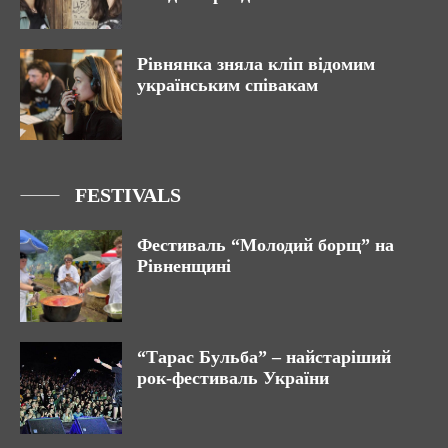
Рівнянка зняла кліп відомим
українським співакам
FESTIVALS
Фестиваль “Молодий борщ” на
Рівненщині
“Тарас Бульба” – найстаріший
рок-фестиваль України