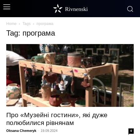
Rivnenski
Home
Tags
програма
Tag: програма
Про «Музейні гостини», які дуже
полюбилися рівнянам
Oksana Chemeryk
-
19.09.2024
0