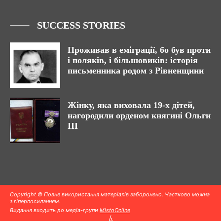
SUCCESS STORIES
Проживав в еміграції, бо був проти
і поляків, і більшовиків: історія
письменника родом з Рівненщини
Жінку, яка виховала 19-х дітей,
нагородили орденом княгині Ольги
III
Copyright © Повне використання матеріалів заборонено. Частково можна
з гіперпосиланням.
Видання входить до медіа-групи
MistoOnline