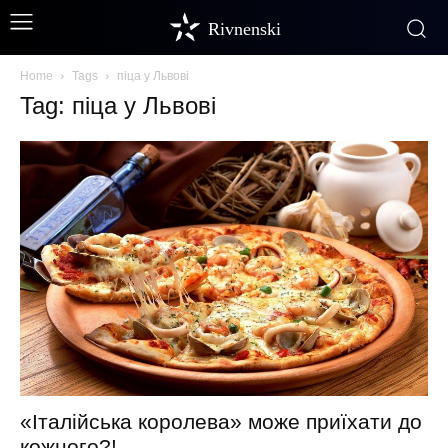
Rivnenski
Home
Tags
піца у Львові
Tag: піца у Львові
«Італійська королева» може приїхати до
кожного?!